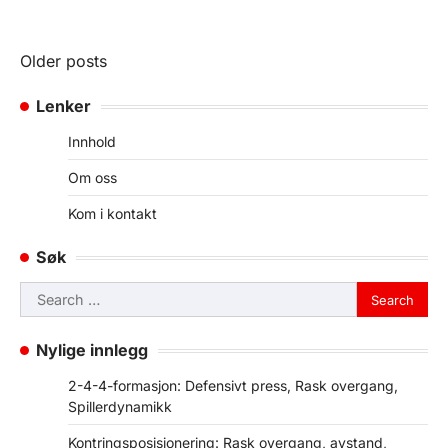
Posts
Older posts
navigation
Lenker
Innhold
Om oss
Kom i kontakt
Søk
Search
for:
Nylige innlegg
2-4-4-formasjon: Defensivt press, Rask overgang,
Spillerdynamikk
Kontringsposisjonering: Rask overgang, avstand,