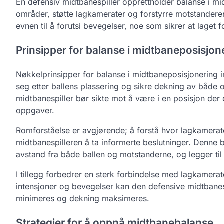
En defensiv midtbanespiller opprettholder balanse i mi
områder, støtte lagkamerater og forstyrre motstanderen
evnen til å forutsi bevegelser, noe som sikrer at laget f
Prinsipper for balanse i midtbaneposisjon
Nøkkelprinsipper for balanse i midtbaneposisjonering in
seg etter ballens plassering og sikre dekning av både
midtbanespiller bør sikte mot å være i en posisjon der
oppgaver.
Romforståelse er avgjørende; å forstå hvor lagkamerate
midtbanespilleren å ta informerte beslutninger. Denne 
avstand fra både ballen og motstanderne, og legger til r
I tillegg forbedrer en sterk forbindelse med lagkamer
intensjoner og bevegelser kan den defensive midtbanespil
minimeres og dekning maksimeres.
Strategier for å oppnå midtbanebalanse