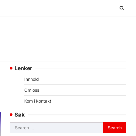
Lenker
Innhold
Om oss
Kom i kontakt
Søk
Search
for: