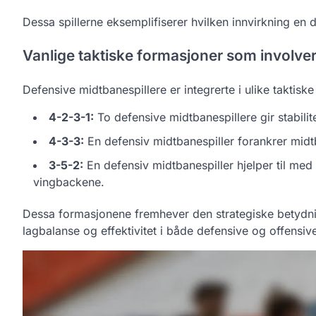
Dessa spillerne eksemplifiserer hvilken innvirkning en 
Vanlige taktiske formasjoner som involver
Defensive midtbanespillere er integrerte i ulike taktiske
4-2-3-1:
To defensive midtbanespillere gir stabilite
4-3-3:
En defensiv midtbanespiller forankrer midt
3-5-2:
En defensiv midtbanespiller hjelper til med
vingbackene.
Dessa formasjonene fremhever den strategiske betydni
lagbalanse og effektivitet i både defensive og offensive 