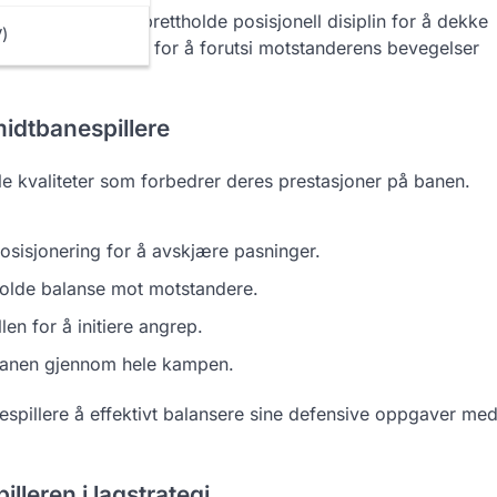
tstandere og opprettholde posisjonell disiplin for å dekke
V)
e lese spillet godt for å forutsi motstanderens bevegelser
midtbanespillere
lle kvaliteter som forbedrer deres prestasjoner på banen.
posisjonering for å avskjære pasninger.
tholde balanse mot motstandere.
len for å initiere angrep.
banen gjennom hele kampen.
espillere å effektivt balansere sine defensive oppgaver me
leren i lagstrategi