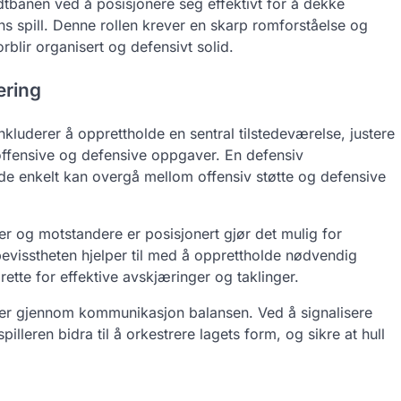
dtbanen ved å posisjonere seg effektivt for å dekke
s spill. Denne rollen krever en skarp romforståelse og
orblir organisert og defensivt solid.
ering
kluderer å opprettholde en sentral tilstedeværelse, justere
 offensive og defensive oppgaver. En defensiv
 de enkelt kan overgå mellom offensiv støtte og defensive
r og motstandere er posisjonert gjør det mulig for
bevisstheten hjelper til med å opprettholde nødvendig
ette for effektive avskjæringer og taklinger.
ater gjennom kommunikasjon balansen. Ved å signalisere
leren bidra til å orkestrere lagets form, og sikre at hull