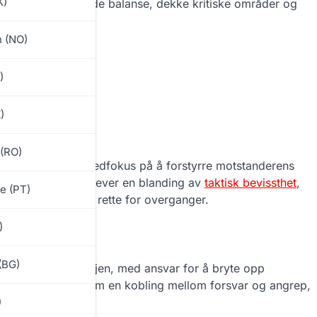
K)
lleren å opprettholde balanse, dekke kritiske områder og
og angrep.
 (NO)
)
)
 i fotball?
(RO)
 i fotball, med hovedfokus på å forstyrre motstanderens
Denne posisjonen krever en blanding av
taktisk bevissthet
,
e (PT)
kning og legge til rette for overganger.
)
banespiller
(BG)
 foran forsvarslinjen, med ansvar for å bryte opp
en fungerer ofte som en kobling mellom forsvar og angrep,
bevegelser.
)