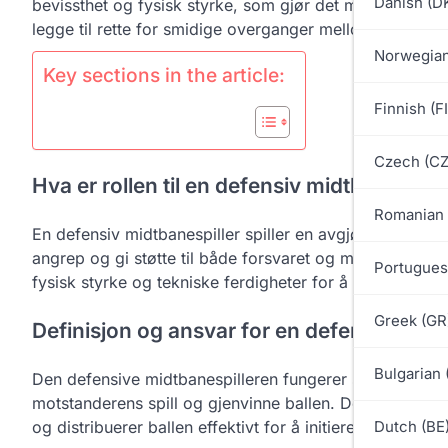
Danish (D
bevissthet og fysisk styrke, som gjør det mulig for spi
legge til rette for smidige overganger mellom forsvar 
Norwegian
Key sections in the article:
Finnish (FI
Czech (CZ
Hva er rollen til en defensiv midtbanespiller
Romanian 
En defensiv midtbanespiller spiller en avgjørende rolle
angrep og gi støtte til både forsvaret og midtbanen. 
Portugues
fysisk styrke og tekniske ferdigheter for å balansere de
Greek (GR
Definisjon og ansvar for en defensiv midt
Bulgarian 
Den defensive midtbanespilleren fungerer som et skjold
motstanderens spill og gjenvinne ballen. Denne spiller
og distribuerer ballen effektivt for å initiere offensive 
Dutch (BE