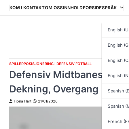
Skip
KOM I KONTAKT
OM OSS
INNHOLD
FORSIDE
SPRÅK
to
content
English (U
English (G
English (C
SPILLERPOSISJONERING I DEFENSIV FOTBALL
Defensiv Midtbanespiller 
English (N
Dekning, Overgang
Spanish (
Fiona Hart
21/01/2026
Spanish (
French (F