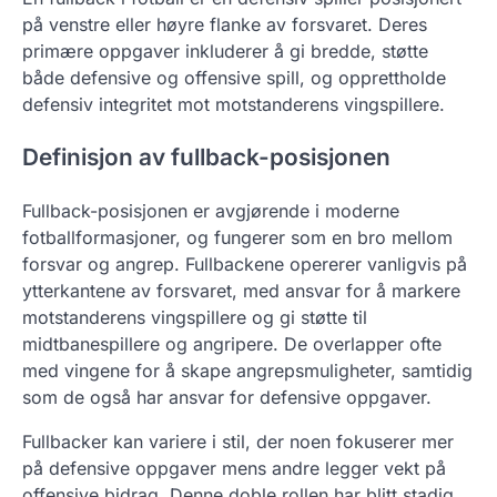
på venstre eller høyre flanke av forsvaret. Deres
primære oppgaver inkluderer å gi bredde, støtte
både defensive og offensive spill, og opprettholde
defensiv integritet mot motstanderens vingspillere.
Definisjon av fullback-posisjonen
Fullback-posisjonen er avgjørende i moderne
fotballformasjoner, og fungerer som en bro mellom
forsvar og angrep. Fullbackene opererer vanligvis på
ytterkantene av forsvaret, med ansvar for å markere
motstanderens vingspillere og gi støtte til
midtbanespillere og angripere. De overlapper ofte
med vingene for å skape angrepsmuligheter, samtidig
som de også har ansvar for defensive oppgaver.
Fullbacker kan variere i stil, der noen fokuserer mer
på defensive oppgaver mens andre legger vekt på
offensive bidrag. Denne doble rollen har blitt stadig