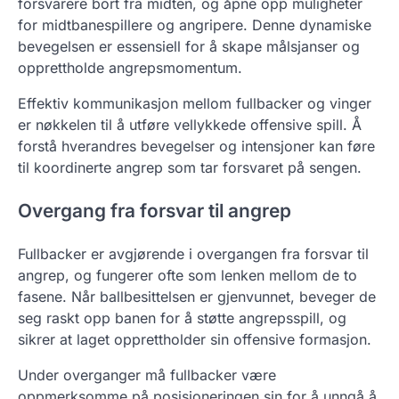
forsvarere bort fra midten, og åpne opp muligheter
for midtbanespillere og angripere. Denne dynamiske
bevegelsen er essensiell for å skape målsjanser og
opprettholde angrepsmomentum.
Effektiv kommunikasjon mellom fullbacker og vinger
er nøkkelen til å utføre vellykkede offensive spill. Å
forstå hverandres bevegelser og intensjoner kan føre
til koordinerte angrep som tar forsvaret på sengen.
Overgang fra forsvar til angrep
Fullbacker er avgjørende i overgangen fra forsvar til
angrep, og fungerer ofte som lenken mellom de to
fasene. Når ballbesittelsen er gjenvunnet, beveger de
seg raskt opp banen for å støtte angrepsspill, og
sikrer at laget opprettholder sin offensive formasjon.
Under overganger må fullbacker være
oppmerksomme på posisjoneringen sin for å unngå å