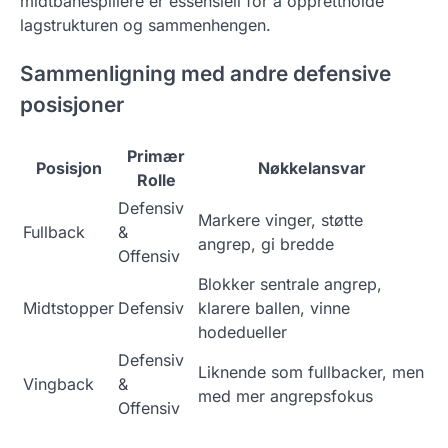
midtbanespillere er essensiell for å opprettholde
lagstrukturen og sammenhengen.
Sammenligning med andre defensive
posisjoner
Primær
Posisjon
Nøkkelansvar
Rolle
Defensiv
Markere vinger, støtte
Fullback
&
angrep, gi bredde
Offensiv
Blokker sentrale angrep,
Midtstopper
Defensiv
klarere ballen, vinne
hodedueller
Defensiv
Liknende som fullbacker, men
Vingback
&
med mer angrepsfokus
Offensiv